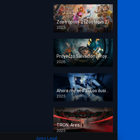
Crimen
Deporte
Zootrópolis 2 (Zootopia 2)
2025
Documental
HD 1080p
Drama
Estrénos en Cine
Proyecto Salvación (Proyecto Fin del Mundo)
2026
HD 1080p
Familia
Familiar
Fantasía
Ahora me ves 3 (Los ilusionistas)
2025
HD 1080p
Guerra
Historia
TRON: Ares
Misterio
2025
HD 1080p
Aviso Legal
Música