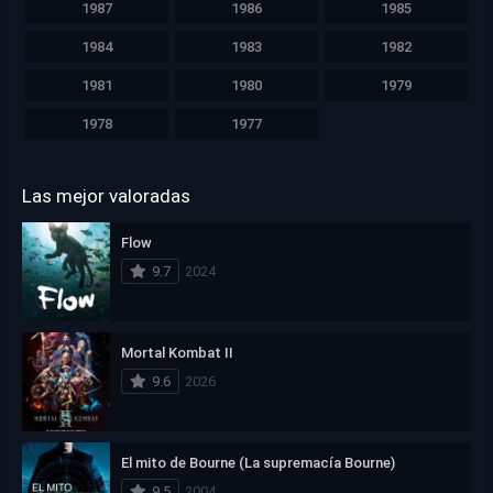
1987
1986
1985
1984
1983
1982
1981
1980
1979
1978
1977
Las mejor valoradas
Flow
9.7
2024
Mortal Kombat II
9.6
2026
El mito de Bourne (La supremacía Bourne)
9.5
2004