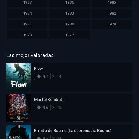
1987
1986
1985
1984
1983
1982
1981
1980
1979
1978
1977
Las mejor valoradas
Flow
9.7
2024
Mortal Kombat II
9.6
2026
El mito de Bourne (La supremacía Bourne)
9.5
2004