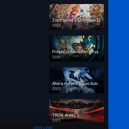
Crimen
Deporte
Zootrópolis 2 (Zootopia 2)
2025
Documental
HD 1080p
Drama
Estrénos en Cine
Proyecto Salvación (Proyecto Fin del Mundo)
2026
HD 1080p
Familia
Familiar
Fantasía
Ahora me ves 3 (Los ilusionistas)
2025
HD 1080p
Guerra
Historia
TRON: Ares
Misterio
2025
HD 1080p
Aviso Legal
Música