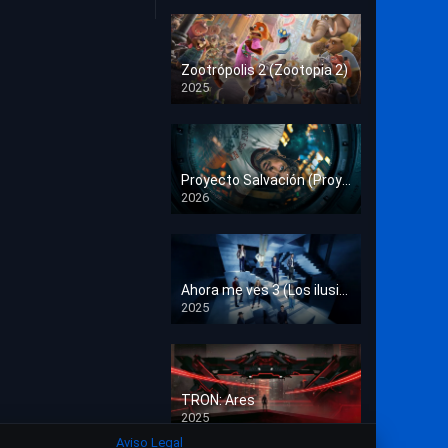
Crimen
Deporte
Zootrópolis 2 (Zootopia 2)
2025
Documental
HD 1080p
Drama
Estrénos en Cine
Proyecto Salvación (Proyecto Fin del Mundo)
2026
HD 1080p
Familia
Familiar
Fantasía
Ahora me ves 3 (Los ilusionistas)
2025
HD 1080p
Guerra
Historia
TRON: Ares
Misterio
2025
HD 1080p
Aviso Legal
Música