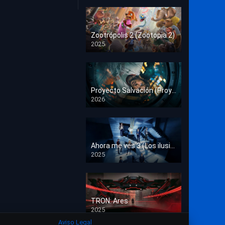
Crimen
Deporte
Zootrópolis 2 (Zootopia 2)
2025
Documental
HD 1080p
Drama
Estrénos en Cine
Proyecto Salvación (Proyecto Fin del Mundo)
2026
HD 1080p
Familia
Familiar
Fantasía
Ahora me ves 3 (Los ilusionistas)
2025
HD 1080p
Guerra
Historia
TRON: Ares
Misterio
2025
HD 1080p
Aviso Legal
Música