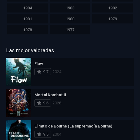
1984
1983
1982
1981
1980
1979
1978
1977
Las mejor valoradas
Flow
9.7
2024
Mortal Kombat II
9.6
2026
El mito de Bourne (La supremacía Bourne)
9.5
2004