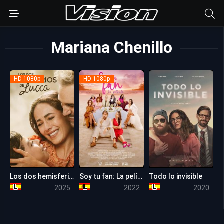
Mariana Chenillo
HD 1080p
HD 1080p
Los dos hemisferios de Lucca
Soy tu fan: La película
Todo lo invisible
6.1
5.8
4.9
2025
2022
2020