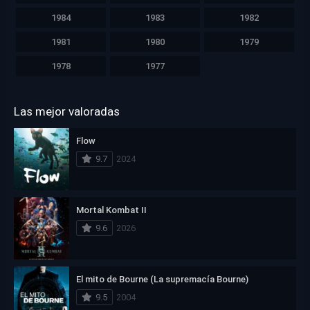
1984
1983
1982
1981
1980
1979
1978
1977
Las mejor valoradas
Flow
9.7
2024
Mortal Kombat II
9.6
2026
El mito de Bourne (La supremacía Bourne)
9.5
2004