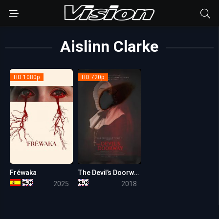
Aislinn Clarke
HD 1080p
HD 720p
Fréwaka
The Devil’s Doorway
6.1
5.6
2025
2018