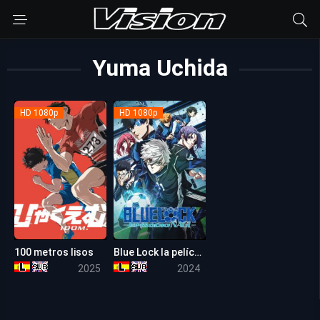
Yuma Uchida
HD 1080p
HD 1080p
100 metros lisos
Blue Lock la película -episodio Nagi-
7.7
6.5
2025
2024