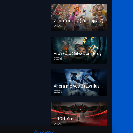
Crimen
Deporte
Zootrópolis 2 (Zootopia 2)
2025
Documental
HD 1080p
Drama
Estrénos en Cine
Proyecto Salvación (Proyecto Fin del Mundo)
2026
HD 1080p
Familia
Familiar
Fantasía
Ahora me ves 3 (Los ilusionistas)
2025
HD 1080p
Guerra
Historia
TRON: Ares
Misterio
2025
HD 1080p
Aviso Legal
Música