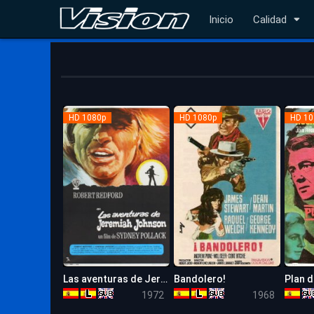
Inicio
Calidad
HD 1080p
HD 1080p
HD 10
Las aventuras de Jeremiah Johnson
Bandolero!
7.6
6.5
1972
1968