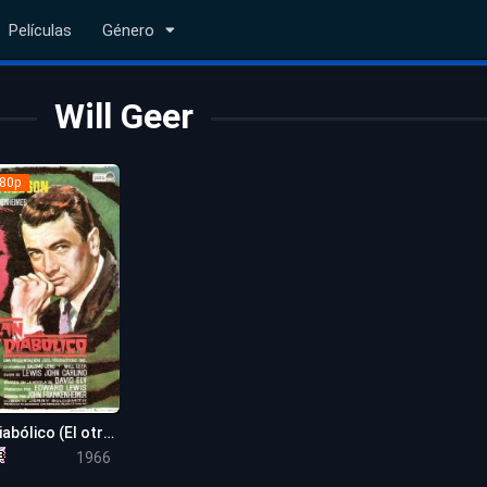
Películas
Género
Will Geer
80p
Plan diabólico (El otro Sr. Hamilton)
7.6
1966