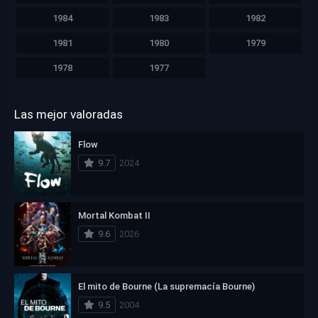
1984
1983
1982
1981
1980
1979
1978
1977
Las mejor valoradas
Flow
9.7
2024
Mortal Kombat II
9.6
2026
El mito de Bourne (La supremacía Bourne)
9.5
2004