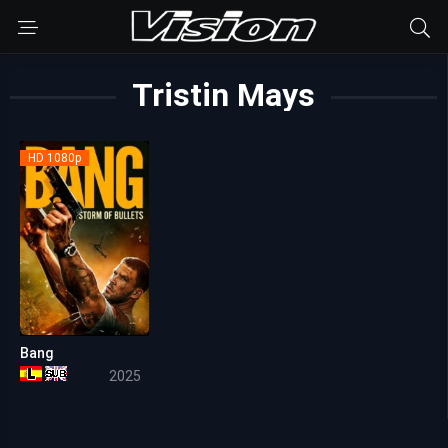
Tristin Mays
HD 1080p
Bang
4.9
2025