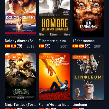
Dolor y dinero (Sangre, Sudor y Gloria)
El hombre que nunca estuvo allí
13 fantasmas
6.4
7.5
5.6
2013
2001
2001
HD 1080p
HD 1080p
HD 1080p
Ninja Turtles (Tortugas Ninja)
Flamin’Hot: La historia de los Cheetos picantes
Linoleum
5.6
0
6.6