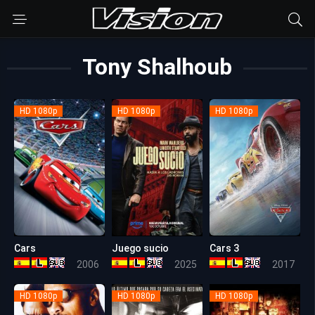
Tony Shalhoub
HD 1080p
HD 1080p
HD 1080p
Cars
Juego sucio
Cars 3
7.3
5.3
7.4
2006
2025
2017
HD 1080p
HD 1080p
HD 1080p