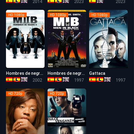
2014
2023
2023
HD 1080p
HD 1080p
HD 1080p
Hombres de negro II (Men in Black II)
Hombres de negro (Men in Black)
Gattaca
6.2
7.3
7.8
2002
1997
1997
HD 720p
HD 720p