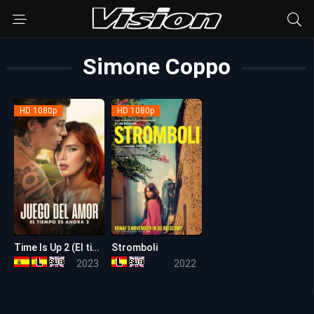
Simone Coppo
HD 1080p
HD 1080p
Time Is Up 2 (El tiempo es ahora 2)
Stromboli
5.1
5.9
2023
2022