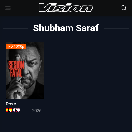
Shubham Saraf
HD 1080p
Pose
4.9
2026