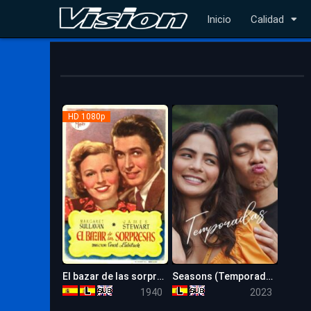
Inicio
Calidad
HD 1080p
El bazar de las sorpresas
Seasons (Temporadas)
8.3
5.3
1940
2023