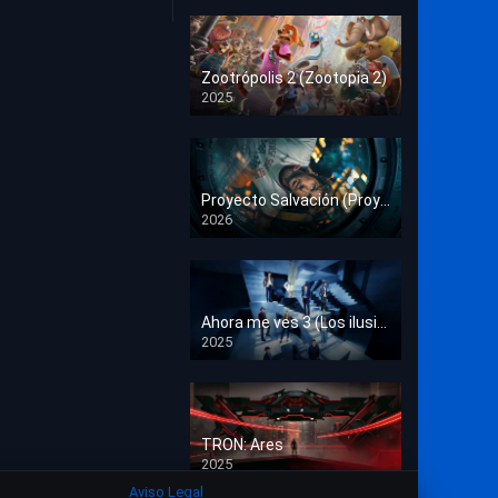
Crimen
Deporte
Zootrópolis 2 (Zootopia 2)
2025
Documental
HD 1080p
Drama
Estrénos en Cine
Proyecto Salvación (Proyecto Fin del Mundo)
2026
HD 1080p
Familia
Familiar
Fantasía
Ahora me ves 3 (Los ilusionistas)
2025
HD 1080p
Guerra
Historia
TRON: Ares
Misterio
2025
HD 1080p
Aviso Legal
Música