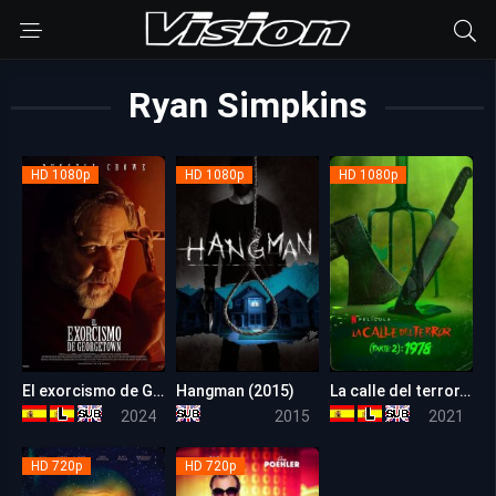
Ryan Simpkins
HD 1080p
HD 1080p
HD 1080p
El exorcismo de Georgetown
Hangman (2015)
La calle del terror, Parte 2: 1978
5.1
4.8
6.1
2024
2015
2021
HD 720p
HD 720p