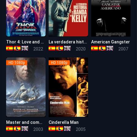
Thor 4: Love and Thunder
La verdadera historia de la banda de Kelly
American Gangster
7.4
6.1
7.8
2022
2020
2007
HD 1080p
HD 1080p
Master and commander: Al otro lado del mundo
Cinderella Man
7.4
8
2003
2005