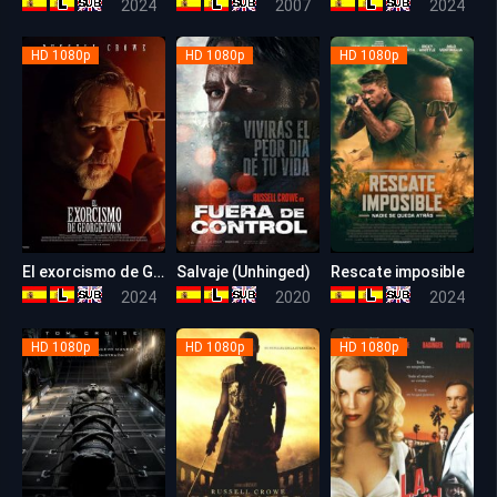
2024
2007
2024
HD 1080p
HD 1080p
HD 1080p
El exorcismo de Georgetown
Salvaje (Unhinged)
Rescate imposible
5.1
6.1
6.5
2024
2020
2024
HD 1080p
HD 1080p
HD 1080p