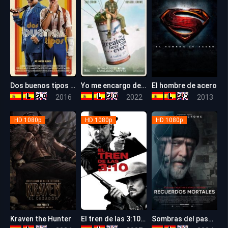
Dos buenos tipos (Dos tipos peligrosos)
Yo me encargo de la cerveza (Operación cerveza)
El hombre de acero
7.3
6.5
7.1
2016
2022
2013
HD 1080p
HD 1080p
HD 1080p
Kraven the Hunter
El tren de las 3:10 (2007)
Sombras del pasado
5.4
7.6
6.4