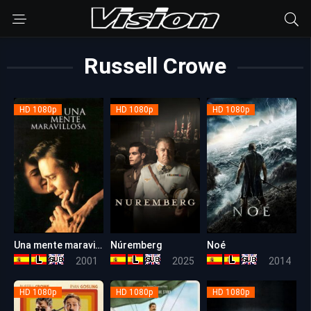
Russell Crowe
HD 1080p
HD 1080p
HD 1080p
Una mente maravillosa
Núremberg
Noé
8.2
7.4
5.8
2001
2025
2014
HD 1080p
HD 1080p
HD 1080p