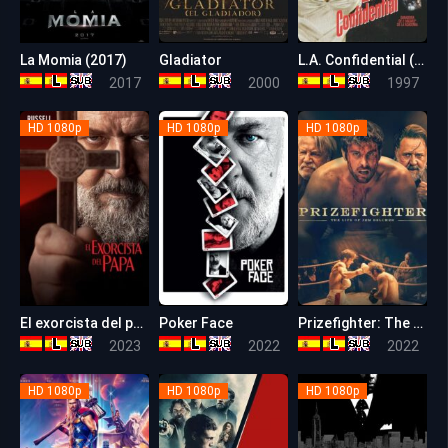
La Momia (2017)
Gladiator
L.A. Confidential (Los Ángeles al desnudo)
5.9
8.5
8.2
2017
2000
1997
HD 1080p
HD 1080p
HD 1080p
El exorcista del papa
Poker Face
Prizefighter: The Life of Jem Belcher
6.2
5.1
5.8
2023
2022
2022
HD 1080p
HD 1080p
HD 1080p