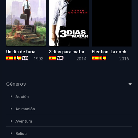
Un día de furia
3 días para matar
Election: La noche de las bestias
7.6
5.9
6.0
1993
2014
2016
Géneros
Acción
Animación
Aventura
Bélica