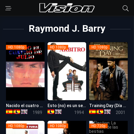
Raymond J. Barry
HD 1080p
HD 1080p
HD 1080p
Nacido el cuatro de julio
Esto (no) es un secuestro (The Ref)
Training Day (Día de entrenamiento)
7.2
6.9
7.8
1989
1994
2001
HD 1080p
HD 1080p
HD 720p