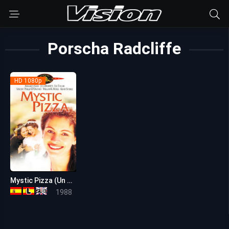
Porscha Radcliffe
HD 1080p
Mystic Pizza (Un pedazo de cielo)
6.4
1988