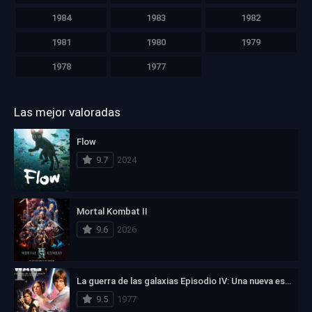
1984
1983
1982
1981
1980
1979
1978
1977
Las mejor valoradas
Flow
9.7
2024
Mortal Kombat II
9.6
2026
La guerra de las galaxias Episodio IV: Una nueva esperanza
9.5
1977