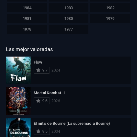
1984
1983
1982
1981
1980
1979
1978
1977
Las mejor valoradas
Flow
9.7
2024
Mortal Kombat II
9.6
2026
El mito de Bourne (La supremacía Bourne)
9.5
2004