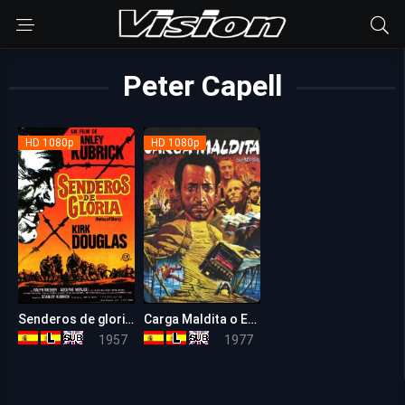
Peter Capell
HD 1080p
HD 1080p
Senderos de gloria (La Patrulla Infernal)
Carga Maldita o El Salario Del Miedo
8.4
7.7
1957
1977