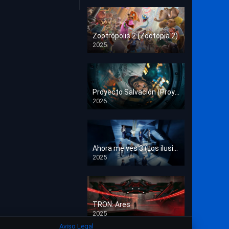
Crimen
Deporte
Zootrópolis 2 (Zootopia 2)
2025
Documental
HD 1080p
Drama
Estrénos en Cine
Proyecto Salvación (Proyecto Fin del Mundo)
2026
HD 1080p
Familia
Familiar
Fantasía
Ahora me ves 3 (Los ilusionistas)
2025
HD 1080p
Guerra
Historia
TRON: Ares
Misterio
2025
HD 1080p
Aviso Legal
Música