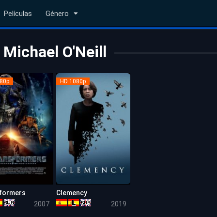
Películas
Género
Michael O'Neill
80p
HD 1080p
formers
Clemency
7.2
6.5
2007
2019