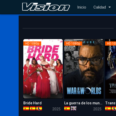
Inicio
Calidad
HD 1080p
HD 1080p
HD 10
Bride Hard
La guerra de los mundos Revival
Trans
5.1
5.3
2025
2025