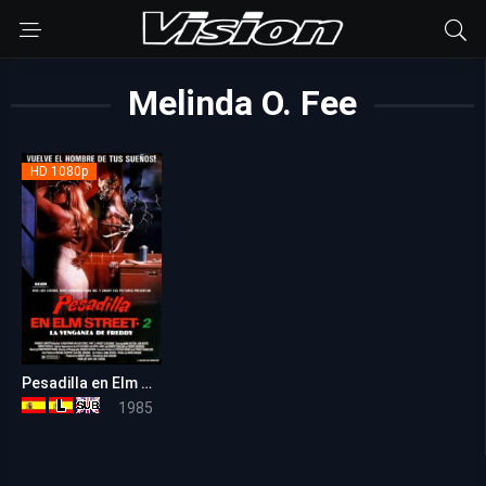
Melinda O. Fee
HD 1080p
Pesadilla en Elm Street 2: La venganza de Freddy
5.4
1985