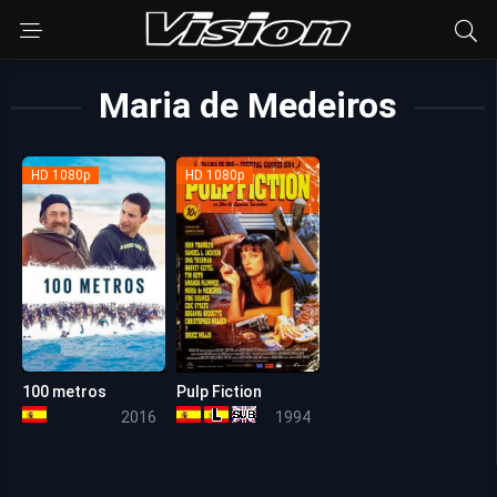
Maria de Medeiros
HD 1080p
HD 1080p
100 metros
Pulp Fiction
7.5
8.6
2016
1994