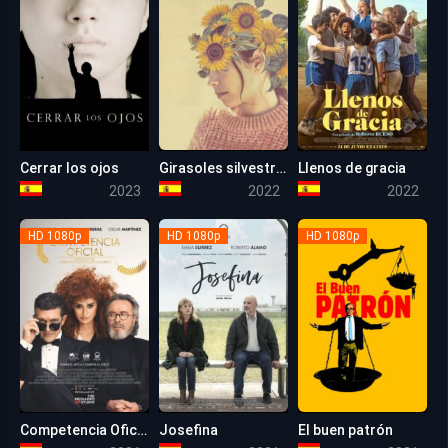
Cerrar los ojos
Girasoles silvestres
Llenos de gracia
7.6
6.5
6.8
2023
2022
2022
HD 1080p
HD 1080p
HD 1080p
Competencia Oficial
Josefina
El buen patrón
7.3
6.5
5.4