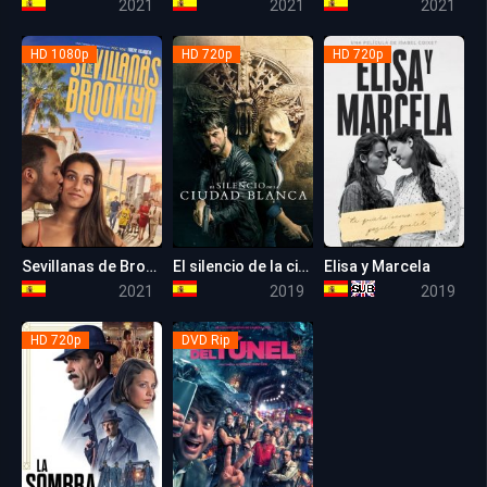
2021
2021
2021
HD 1080p
HD 720p
HD 720p
Sevillanas de Brooklyn
El silencio de la ciudad blanca
Elisa y Marcela
5.9
5.3
6.1
2021
2019
2019
HD 720p
DVD Rip