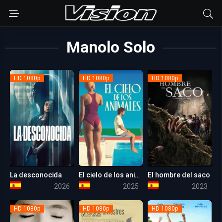
Manolo Solo
HD 1080p
HD 1080p
HD 1080p
La desconocida
El cielo de los animales
El hombre del saco
5.3
5.8
5.4
2026
2025
2023
HD 1080p
HD 1080p
HD 1080p