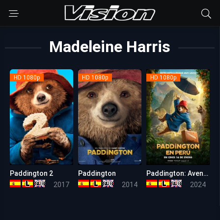
Madeleine Harris
HD 1080p
HD 1080p
HD 1080p
Paddington 2
Paddington
Paddington: Aventura en la selva ( Paddington en Perú )
7.8
7.3
6.9
2017
2014
2024