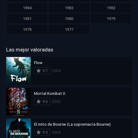
1984
1983
1982
1981
1980
1979
1978
1977
Las mejor valoradas
Flow
9.7
2024
Mortal Kombat II
9.6
2026
El mito de Bourne (La supremacía Bourne)
9.5
2004