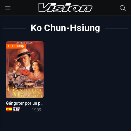
Ko Chun-Hsiung
HD 1080p
Gángster por un pequeño milagro
6.9
1989