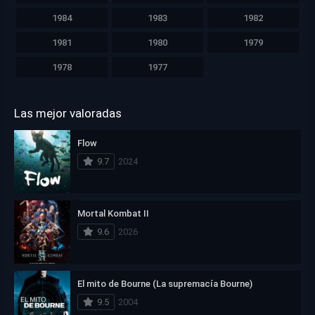
1984
1983
1982
1981
1980
1979
1978
1977
Las mejor valoradas
Flow
9.7
2024
Mortal Kombat II
9.6
2026
El mito de Bourne (La supremacía Bourne)
9.5
2004