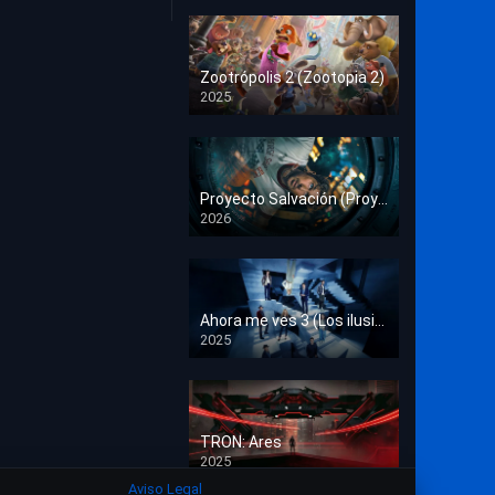
Crimen
Deporte
Zootrópolis 2 (Zootopia 2)
2025
Documental
HD 1080p
Drama
Estrénos en Cine
Proyecto Salvación (Proyecto Fin del Mundo)
2026
HD 1080p
Familia
Familiar
Fantasía
Ahora me ves 3 (Los ilusionistas)
2025
HD 1080p
Guerra
Historia
TRON: Ares
Misterio
2025
HD 1080p
Aviso Legal
Música