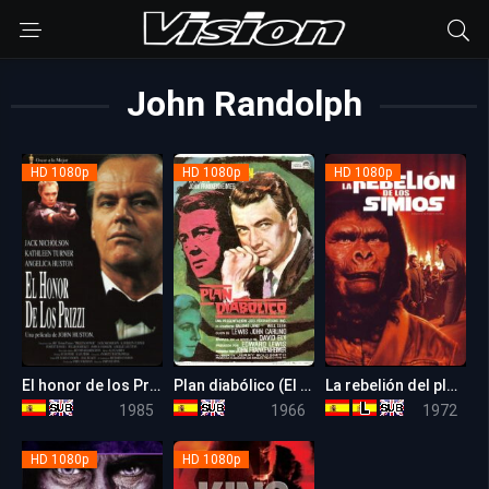
John Randolph
HD 1080p
HD 1080p
HD 1080p
El honor de los Prizzi
Plan diabólico (El otro Sr. Hamilton)
La rebelión del planeta de los simios
6.7
7.6
6.1
1985
1966
1972
HD 1080p
HD 1080p