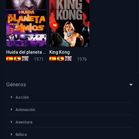
Huida del planeta de los simios
King Kong
6.3
5.9
1971
1976
Géneros
Acción
Animación
Aventura
Bélica