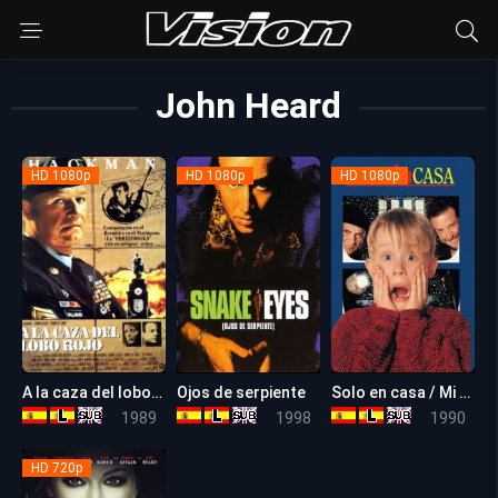
John Heard
HD 1080p
HD 1080p
HD 1080p
A la caza del lobo rojo (Entrega mortal)
Ojos de serpiente
Solo en casa / Mi Pobre Angelito
6.4
6.1
7.5
1989
1998
1990
HD 720p