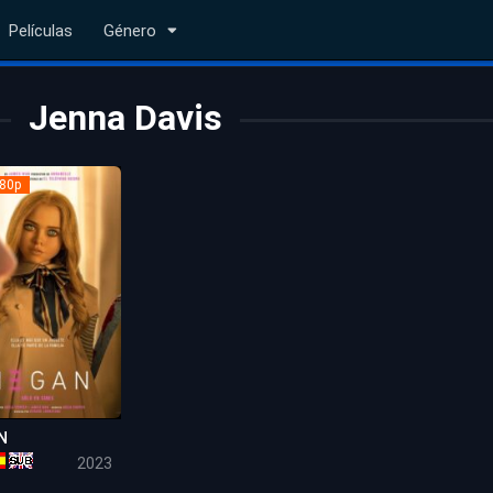
Películas
Género
Jenna Davis
80p
N
6.7
2023