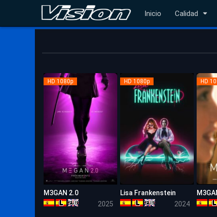
Inicio
Calidad
HD 1080p
HD 1080p
HD 10
M3GAN 2.0
Lisa Frankenstein
M3GA
6.3
6.6
2025
2024