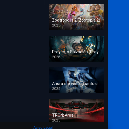
Crimen
Deporte
Zootrópolis 2 (Zootopia 2)
2025
Documental
HD 1080p
Drama
Estrénos en Cine
Proyecto Salvación (Proyecto Fin del Mundo)
2026
HD 1080p
Familia
Familiar
Fantasía
Ahora me ves 3 (Los ilusionistas)
2025
HD 1080p
Guerra
Historia
TRON: Ares
Misterio
2025
HD 1080p
Aviso Legal
Música