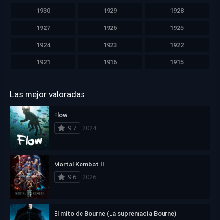
1930
1929
1928
1927
1926
1925
1924
1923
1922
1921
1916
1915
Las mejor valoradas
Flow
9.7
2024
Mortal Kombat II
9.6
2026
El mito de Bourne (La supremacía Bourne)