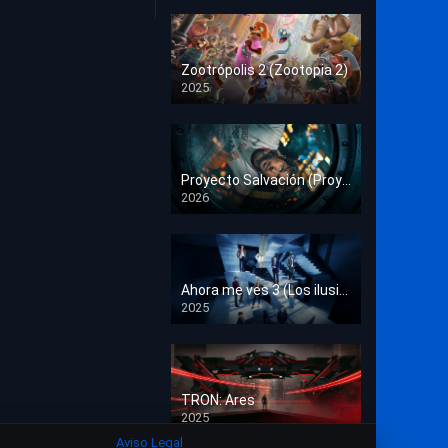
Crimen
Deporte
Zootrópolis 2 (Zootopia 2)
2025
Documental
HD 1080p
Drama
Estrénos en Cine
Proyecto Salvación (Proyecto Fin del Mundo)
2026
HD 1080p
Familia
Familiar
Fantasía
Ahora me ves 3 (Los ilusionistas)
2025
HD 1080p
Guerra
Historia
TRON: Ares
Misterio
2025
HD 1080p
Aviso Legal
Música