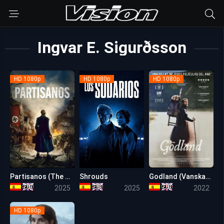
Ingvar E. Sigurðsson
HD 1080p
HD 1080p
HD 1080p
Partisanos (The Partisan)
Shrouds
Godland (Vanskabte land)
5.8
5.7
7.2
2025
2025
2022
HD 1080p