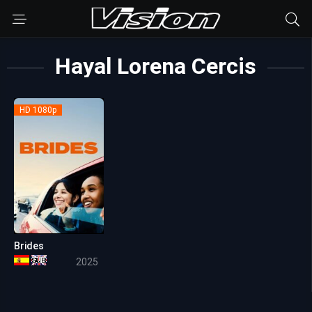
Hayal Lorena Cercis
HD 1080p
Brides
6.2
2025