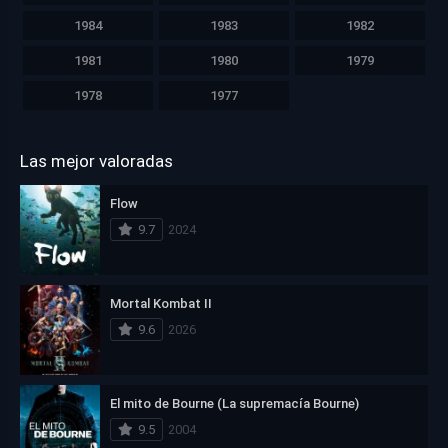
1984
1983
1982
1981
1980
1979
1978
1977
Las mejor valoradas
Flow
9.7
2024
Mortal Kombat II
9.6
2026
El mito de Bourne (La supremacía Bourne)
9.5
2004