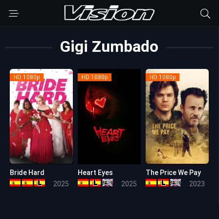
Gigi Zumbado
HD 1080p
HD 1080p
HD 1080p
Bride Hard
Heart Eyes
The Price We Pay
5.1
5.5
5.4
2025
2025
2023