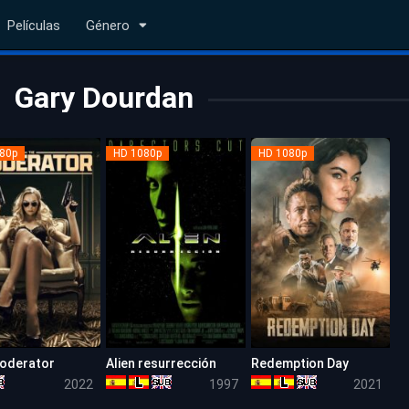
Películas
Género
Gary Dourdan
80p
HD 1080p
HD 1080p
oderator
Alien resurrección
Redemption Day
5.1
6.2
4.6
2022
1997
2021