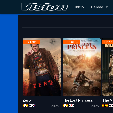
Inicio
Calidad
HD 1080p
HD 1080p
HD 10
Zero
The Lost Princess
The M
5.2
4.9
2025
2025