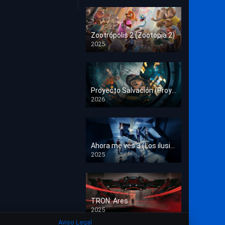
Crimen
Deporte
Zootrópolis 2 (Zootopia 2)
2025
Documental
HD 1080p
Drama
Estrénos en Cine
Proyecto Salvación (Proyecto Fin del Mundo)
2026
HD 1080p
Familia
Familiar
Fantasía
Ahora me ves 3 (Los ilusionistas)
2025
HD 1080p
Guerra
Historia
TRON: Ares
Misterio
2025
HD 1080p
Aviso Legal
Música