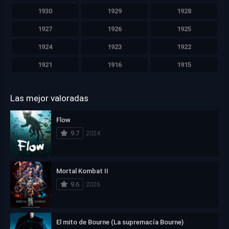
1930
1929
1928
1927
1926
1925
1924
1923
1922
1921
1916
1915
Las mejor valoradas
Flow
9.7
2024
Mortal Kombat II
9.6
2026
El mito de Bourne (La supremacía Bourne)