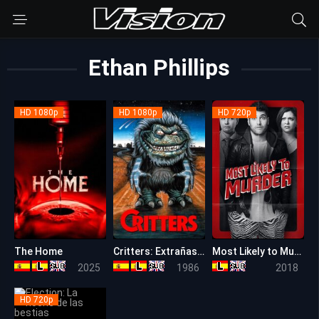
Ethan Phillips
HD 1080p
HD 1080p
HD 720p
The Home
Critters: Extrañas criaturas
Most Likely to Murder
5.5
6.1
5.2
2025
1986
2018
HD 720p