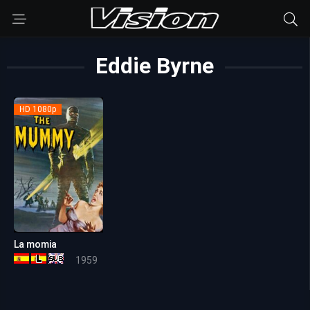
Eddie Byrne
HD 1080p
La momia
6.7
1959