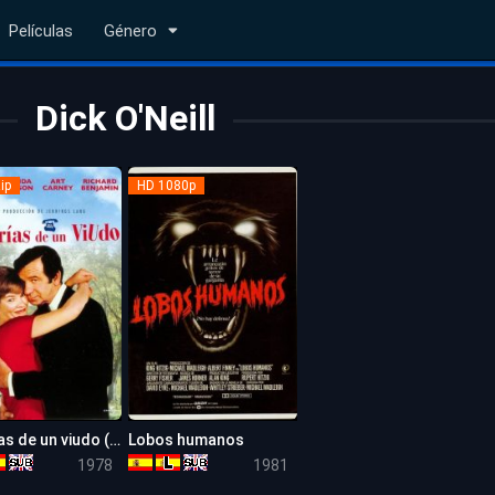
Películas
Género
Dick O'Neill
ip
HD 1080p
Alegrías de un viudo (House Calls)
Lobos humanos
6.6
6.3
1978
1981