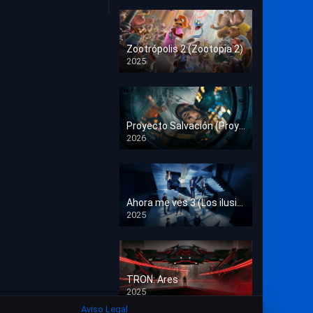
Crimen
Deporte
Zootrópolis 2 (Zootopia 2)
2025
Documental
HD 1080p
Drama
Estrénos en Cine
Proyecto Salvación (Proyecto Fin del Mundo)
2026
HD 1080p
Familia
Familiar
Fantasía
Ahora me ves 3 (Los ilusionistas)
2025
HD 1080p
Guerra
Historia
TRON: Ares
Misterio
2025
HD 1080p
Aviso Legal
Música