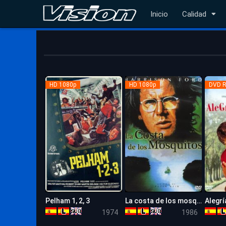
Inicio
Calidad
HD 1080p
HD 1080p
DVD R
Pelham 1, 2, 3
La costa de los mosquitos
7.6
6.6
1974
1986