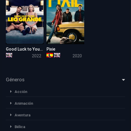
Good Luck to You, Leo Grande
Pixie
6.9
5.4
2022
2020
Géneros
Acción
Animación
Aventura
Bélica