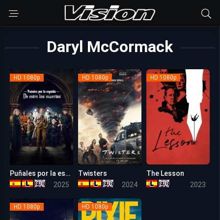
Daryl McCormack
HD 1080p
HD 1080p
HD 1080p
Puñales por la espalda: De entre los muertos
Twisters
The Lesson
7.9
7.1
6.3
2025
2024
2023
HD 1080p
HD 1080p