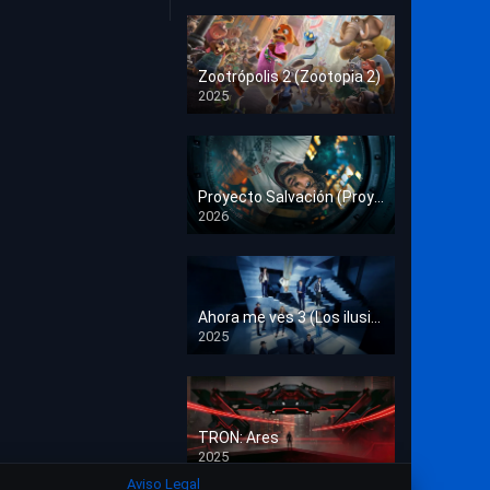
Crimen
Deporte
Zootrópolis 2 (Zootopia 2)
2025
Documental
HD 1080p
Drama
Estrénos en Cine
Proyecto Salvación (Proyecto Fin del Mundo)
2026
HD 1080p
Familia
Familiar
Fantasía
Ahora me ves 3 (Los ilusionistas)
2025
HD 1080p
Guerra
Historia
TRON: Ares
Misterio
2025
HD 1080p
Aviso Legal
Música