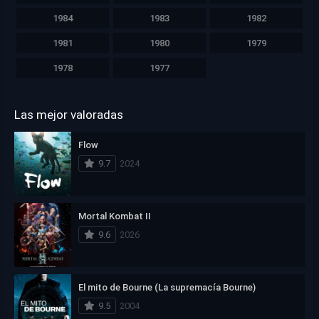
1984
1983
1982
1981
1980
1979
1978
1977
Las mejor valoradas
Flow
9.7
2024
Mortal Kombat II
9.6
2026
El mito de Bourne (La supremacía Bourne)
9.5
2004