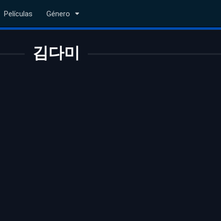
Películas
Género
김다미