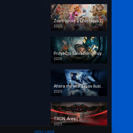
Crimen
Deporte
Zootrópolis 2 (Zootopia 2)
2025
Documental
HD 1080p
Drama
Estrénos en Cine
Proyecto Salvación (Proyecto Fin del Mundo)
2026
HD 1080p
Familia
Familiar
Fantasía
Ahora me ves 3 (Los ilusionistas)
2025
HD 1080p
Guerra
Historia
TRON: Ares
Misterio
2025
HD 1080p
Aviso Legal
Música